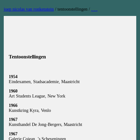
Ga
joep nicolas van ronkenstein
/
tentoonstellingen
/
. . .
naar
de
inhoud
Tentoonstellingen
1954
Eindexamen, Stadsacademie, Maastricht
1960
Art Students League, New York
1966
Kunstkring Kyra, Venlo
1967
Kunsthandel De Jong-Bergers, Maastricht
1967
Galerie Cojean, ’s Scheveningen